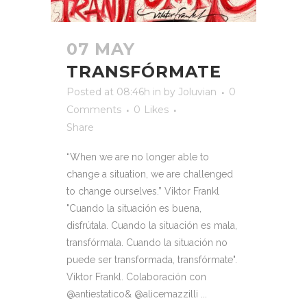
07 MAY
TRANSFÓRMATE
Posted at 08:46h
in
by
Joluvian
0
Comments
0
Likes
Share
“When we are no longer able to
change a situation, we are challenged
to change ourselves.” Viktor Frankl
"Cuando la situación es buena,
disfrútala. Cuando la situación es mala,
transfórmala. Cuando la situación no
puede ser transformada, transfórmate".
Viktor Frankl. Colaboración con
@antiestatico& @alicemazzilli ...